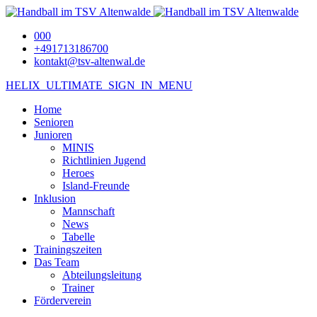
000
+491713186700
kontakt@tsv-altenwal.de
HELIX_ULTIMATE_SIGN_IN_MENU
Home
Senioren
Junioren
MINIS
Richtlinien Jugend
Heroes
Island-Freunde
Inklusion
Mannschaft
News
Tabelle
Trainingszeiten
Das Team
Abteilungsleitung
Trainer
Förderverein