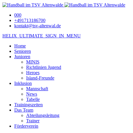
000
+491713186700
kontakt@tsv-altenwal.de
HELIX_ULTIMATE_SIGN_IN_MENU
Home
Senioren
Junioren
MINIS
Richtlinien Jugend
Heroes
Island-Freunde
Inklusion
Mannschaft
News
Tabelle
Trainingszeiten
Das Team
Abteilungsleitung
Trainer
Förderverein